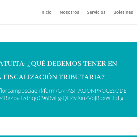
Inicio
Nosotros
Servicios
Boletines
ATUITA: ¿QUÉ DEBEMOS TENER EN
 FISCALIZACIÓN TRIBUTARIA?
m/florcamposciaelrl/form/CAPASITACIONPROCESODE
fy4ReZoaTzdhqqC96BviEg-QH4yiXinZVbJRqxWDqFg