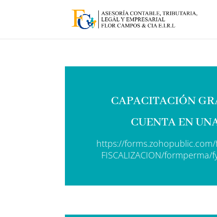
CAPACITACIÓN GR
CUENTA EN UNA
https://forms.zohopublic.co
FISCALIZACION/formperma/