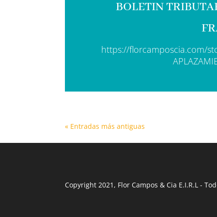
BOLETIN TRIBUTA
FR
https://florcamposcia.com/
APLAZAMI
« Entradas más antiguas
Copyright 2021, Flor Campos & Cia E.I.R.L - T