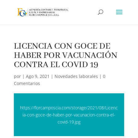
LICENCIA CON GOCE DE
HABER POR VACUNACIÓN
CONTRA EL COVID 19
por
|
Ago 9, 2021
|
Novedades laborales
|
0
Comentarios
https://florcamposcia.com/storage/2021/08/Licenc
ia-con-goce-de-haber-por-vacunacion-contra-el-
covid-19.jpg