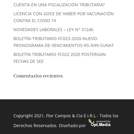
CUENTA EN UNA FISCALIZACIÓN TRIBUTARIA?
LICENCIA CON GOCE DE HABER POR VACUNACIÓN
CONTRA EL COVID 19
NOVEDADES LABORALES – LEY N° 31246
BOLETÍN-TRIBUTARIO-FC023-2020-NUEVO-
PRONOGRAMA-DE-VENCIMIENTOS-RS-N99-SUNAT
BOLETIN TRIBUTARIO FC022 2020 POSTERGAN
FECHAS DE SEE
Comentarios recientes
Copyright 2021, Flor Campos & Cia E.I.R.L - Todos los
Derechos Reservados. Diseñado por